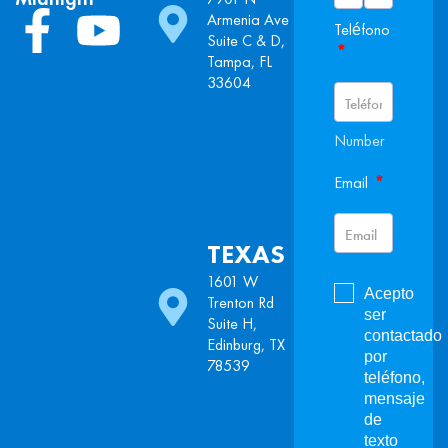
Armenia Ave
Teléfono
Suite C & D,
*
Tampa, FL
33604
Number
*
Email
TEXAS
1601 W
Acepto
Trenton Rd
ser
Suite H,
contactado
Edinburg, TX
por
78539
teléfono,
mensaje
de
texto