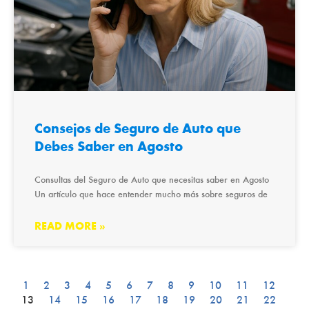
Consejos de Seguro de Auto que
Debes Saber en Agosto
Consultas del Seguro de Auto que necesitas saber en Agosto
Un artículo que hace entender mucho más sobre seguros de
READ MORE »
1
2
3
4
5
6
7
8
9
10
11
12
13
14
15
16
17
18
19
20
21
22