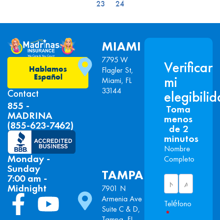
23
24
MIAMI
7795 W
Verificar
Hablamos
Flagler St,
Español
mi
Miami, FL
33144
Contact
elegibili
855 -
Toma
MADRINA
menos
(855-623-7462)
de 2
minutos
Nombre
Monday -
Completo
Sunday
TAMPA
7:00 am -
Midnight
7901 N
Armenia Ave
Teléfono
Suite C & D,
*
Tampa, FL