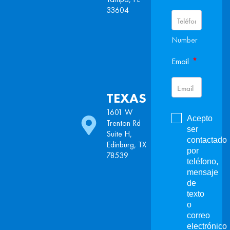
33604
Number
*
Email
TEXAS
1601 W
Acepto
Trenton Rd
ser
Suite H,
contactado
Edinburg, TX
por
78539
teléfono,
mensaje
de
texto
o
correo
electrónico