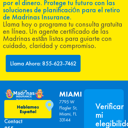
por el dinero. Protege tu futuro con las
soluciones de planificación para el retiro
de Madrinas Insurance.
Llama hoy o programa tu consulta gratuita
en línea. Un agente certificado de las
Madrinas están listas para guiarte con
cuidado, claridad y compromiso.
Llama Ahora: 855-623-7462
MIAMI
7795 W
Verificar
Hablamos
Flagler St,
Español
mi
Miami, FL
33144
Contact
elegibili