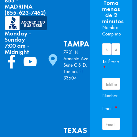
855 -
Toma
MADRINA
menos
(855-623-7462)
de 2
minutos
Nombre
Monday -
Completo
Sunday
TAMPA
7:00 am -
Midnight
7901 N
Armenia Ave
Teléfono
Suite C & D,
*
Tampa, FL
33604
Number
*
Email
TEXAS