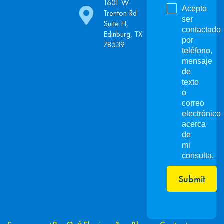
1601 W
Acepto
Trenton Rd
ser
Suite H,
contactado
Edinburg, TX
por
78539
teléfono,
mensaje
de
texto
o
correo
electrónico
acerca
de
mi
consulta.
Submit