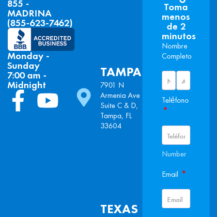
855 -
Toma
MADRINA
menos
(855-623-7462)
de 2
minutos
Nombre
Monday -
Completo
Sunday
TAMPA
7:00 am -
Midnight
7901 N
Armenia Ave
Teléfono
Suite C & D,
*
Tampa, FL
33604
Number
*
Email
TEXAS