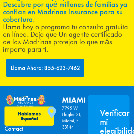
Descubre por qué millones de familias ya
confían en Madrinas Insurance para su
cobertura.
Llama hoy o programa tu consulta gratuita
en línea. Deja que Un agente certificado
de las Madrinas protejan lo que más
importa para ti.
Llama Ahora: 855-623-7462
MIAMI
7795 W
Verificar
Hablamos
Flagler St,
Español
mi
Miami, FL
33144
Contact
elegibili