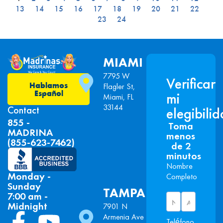
13
14
15
16
17
18
19
20
21
22
23
24
MIAMI
7795 W
Verificar
Hablamos
Flagler St,
Español
mi
Miami, FL
33144
Contact
elegibili
855 -
Toma
MADRINA
menos
(855-623-7462)
de 2
minutos
Nombre
Monday -
Completo
Sunday
TAMPA
7:00 am -
Midnight
7901 N
Armenia Ave
Teléfono