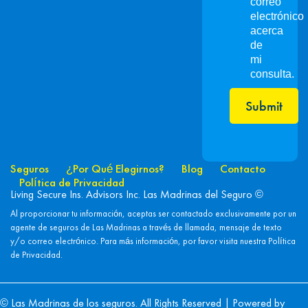
correo
electrónico
acerca
de
mi
consulta.
Submit
Seguros
¿Por Qué Elegirnos?
Blog
Contacto
Política de Privacidad
Living Secure Ins. Advisors Inc. Las Madrinas del Seguro ©
Al proporcionar tu información, aceptas ser contactado exclusivamente por un
agente de seguros de Las Madrinas a través de llamada, mensaje de texto
y/o correo electrónico. Para más información, por favor visita nuestra
Política
de Privacidad.
© Las Madrinas de los seguros. All Rights Reserved | Powered by