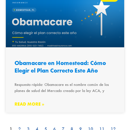
Obamacare en Homestead: Cómo
Elegir el Plan Correcto Este Año
Respuesta rápida: Obamacare es el nombre común de los
planes de salud del Mercado creado por la ley ACA, y
READ MORE »
1
2
3
4
5
6
7
8
9
10
11
12