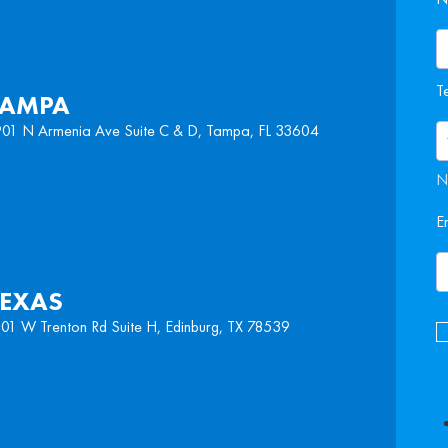
T
TAMPA
01 N Armenia Ave Suite C & D, Tampa, FL 33604
N
E
TEXAS
01 W Trenton Rd Suite H, Edinburg, TX 78539