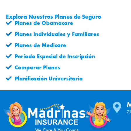
Explora Nuestros Planes de Seguro
Planes de Obamacare
Planes Individuales y Familiares
Planes de Medicare
Período Especial de Inscripción
Comparar Planes
Planificación Universitaria
77