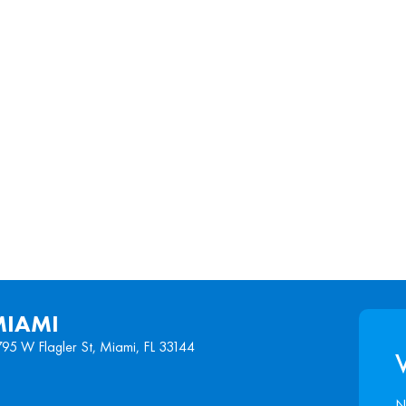
MIAMI
95 W Flagler St, Miami, FL 33144
V
N