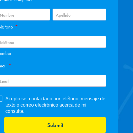
*
eléfono
umber
*
mail
Acepto ser contactado por teléfono, mensaje de
texto o correo electrónico acerca de mi
consulta.
Submit