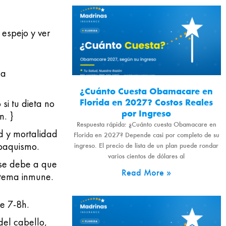
 espejo y ver
 a
¿Cuánto Cuesta Obamacare en
Florida en 2027? Costos Reales
si tu dieta no
por Ingreso
n. }
Respuesta rápida: ¿Cuánto cuesta Obamacare en
d y mortalidad
Florida en 2027? Depende casi por completo de su
baquismo.
ingreso. El precio de lista de un plan puede rondar
varios cientos de dólares al
 se debe a que
Read More »
stema inmune.
e 7-8h.
del cabello,