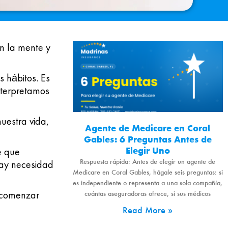
n la mente y
os
hábitos
. Es
terpretamos
uestra vida,
Agente de Medicare en Coral
Gables: 6 Preguntas Antes de
Elegir Uno
e que
Respuesta rápida: Antes de elegir un agente de
hay necesidad
Medicare en Coral Gables, hágale seis preguntas: si
es independiente o representa a una sola compañía,
cuántas aseguradoras ofrece, si sus médicos
a comenzar
Read More »