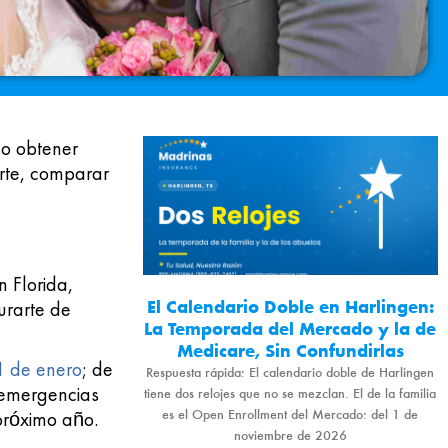
o obtener
irte, comparar
n Florida,
El Calendario Doble en Harlingen:
urarte de
La Temporada del Mercado y la de
Medicare, Sin Confundirlas
1 de enero
; de
Respuesta rápida: El calendario doble de Harlingen
 emergencias
tiene dos relojes que no se mezclan. El de la familia
es el Open Enrollment del Mercado: del 1 de
 próximo año.
noviembre de 2026