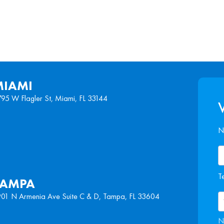
MIAMI
95 W Flagler St, Miami, FL 33144
V
N
T
TAMPA
01 N Armenia Ave Suite C & D, Tampa, FL 33604
N