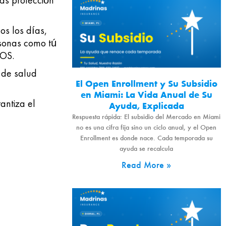
as protección
os los días,
rsonas como tú
OS.
 de salud
El Open Enrollment y Su Subsidio
en Miami: La Vida Anual de Su
antiza el
Ayuda, Explicada
Respuesta rápida: El subsidio del Mercado en Miami
no es una cifra fija sino un ciclo anual, y el Open
Enrollment es donde nace. Cada temporada su
ayuda se recalcula
Read More »