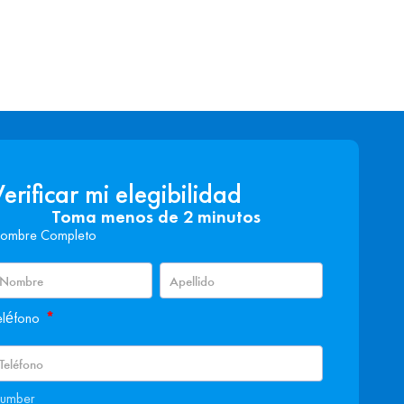
erificar mi elegibilidad
Toma menos de 2 minutos
ombre Completo
*
eléfono
umber