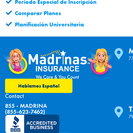
Período Especial de Inscripción
Comparar Planes
Planificación Universitaria
77
Hablamos Español
Contact
855 - MADRINA
(855-623-7462)
79