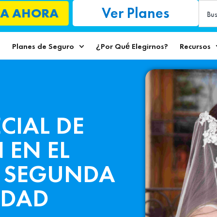
Ver Planes
A AHORA
o
Planes de Seguro
¿Por Qué Elegirnos?
Recursos
CIAL DE
 EN EL
U SEGUNDA
IDAD